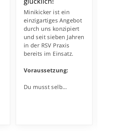
glücklich!
Fußballrun
Minikicker ist ein
bei uns geh
einzigartiges Angebot
Runde natür
durch uns konzipiert
Eckige mit
und seit sieben Jahren
anschließ
in der RSV Praxis
gemütliche
bereits im Einsatz.
Abschluß. W
Voraussetzung:
Du musst selb…