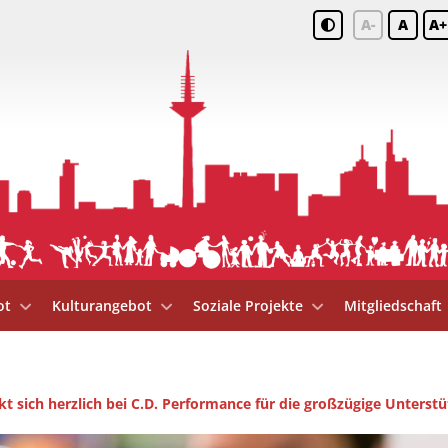
A-
A
A+
ot
Kulturangebot
Soziale Projekte
Mitgliedschaft
t sich herzlich bei C.D. Performance für die großzügige Unterstü