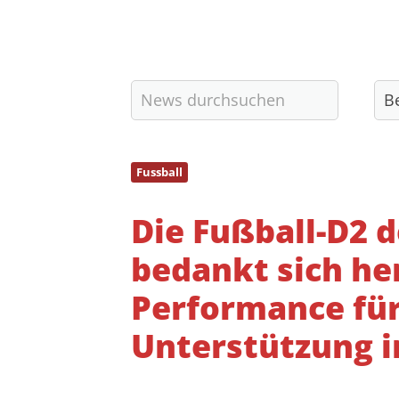
Kulturverein e.V.
Prozessionsweg 60
60438 Frankfurt am Main
vorstand@riedberger-sv.de
Fussball
Die Fußball-D2 
bedankt sich her
Performance für
Unterstützung in