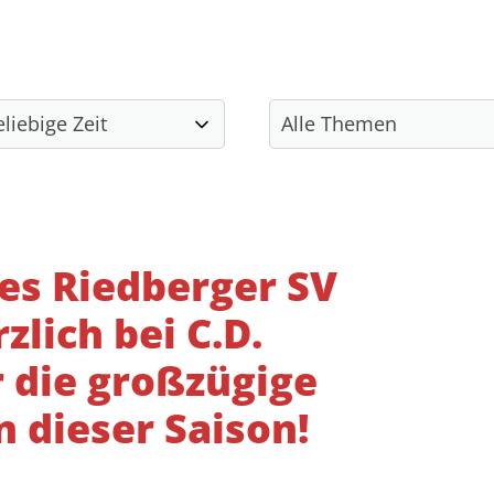
Unser Sportangebot
Sportsuche
Kulturangebote
Soziale Projekte
des Riedberger SV
zlich bei C.D.
 die großzügige
 dieser Saison!