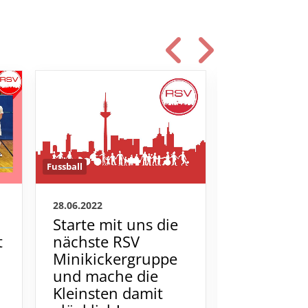
Fussball
Fussball
28.06.2022
26.09.2021
Starte mit uns die
Freizeitki
t
nächste RSV
haben noc
Minikickergruppe
Plätze
und mache die
Wer hat Lus
Kleinsten damit
entspannte