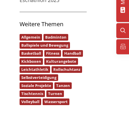
Weitere Themen
Allgemein
Badminton
Ballspiele und Bewegung
Basketball
Fitness
Handball
Kickboxen
Kulturangebote
Leichtathletik
Rollschuhtanz
Selbstverteidigung
Soziale Projekte
Tanzen
Tischtennis
Turnen
Volleyball
Wassersport