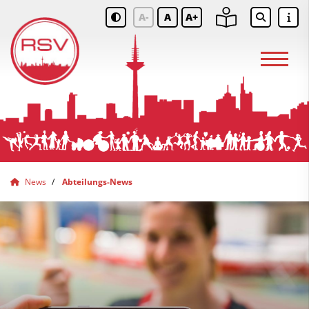
A-
A
A+
News
Abteilungs-News