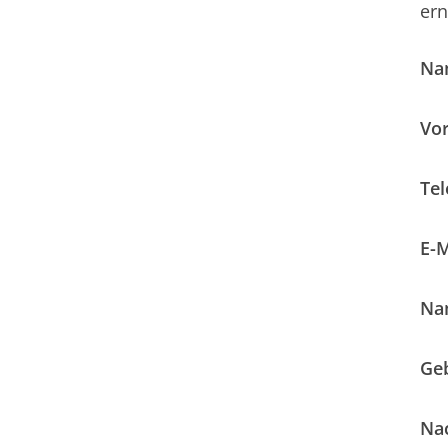
ern
Na
Vo
Tel
E-M
Na
Geb
Nac