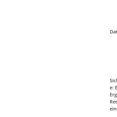
Dat
Sic
e: 
Erg
Re
ein