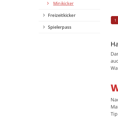
Minikicker
vorstand@riedberger-sv.de
Freizeitkicker
1
Spielerpass
Ha
Dan
auc
War
W
Nac
Mai
Tip