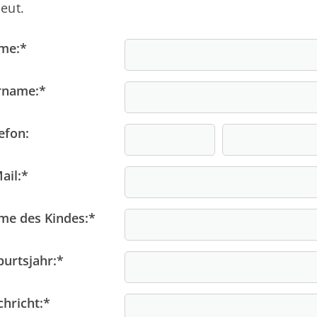
eut.
me:
*
rname:
*
efon:
ail:
*
me des Kindes:
*
urtsjahr:
*
hricht:
*