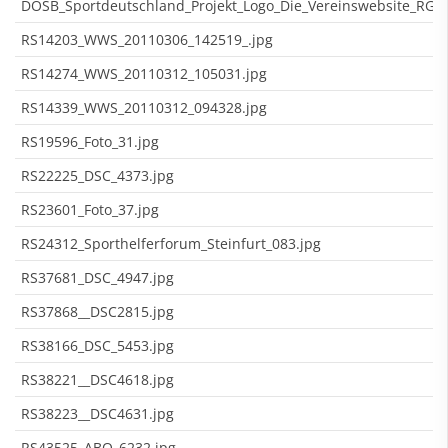
DOSB_Sportdeutschland_Projekt_Logo_Die_Vereinswebsite_RGB
RS14203_WWS_20110306_142519_.jpg
RS14274_WWS_20110312_105031.jpg
RS14339_WWS_20110312_094328.jpg
RS19596_Foto_31.jpg
RS22225_DSC_4373.jpg
RS23601_Foto_37.jpg
RS24312_Sporthelferforum_Steinfurt_083.jpg
RS37681_DSC_4947.jpg
RS37868__DSC2815.jpg
RS38166_DSC_5453.jpg
RS38221__DSC4618.jpg
RS38223__DSC4631.jpg
RS43525_ABO_6232.jpg