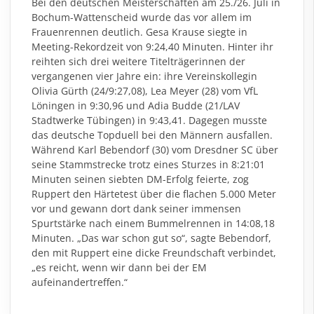
Bei den deutschen Meisterschaften am 25./26. Juli in
Bochum-Wattenscheid wurde das vor allem im
Frauenrennen deutlich. Gesa Krause siegte in
Meeting-Rekordzeit von 9:24,40 Minuten. Hinter ihr
reihten sich drei weitere Titelträgerinnen der
vergangenen vier Jahre ein: ihre Vereinskollegin
Olivia Gürth (24/9:27,08), Lea Meyer (28) vom VfL
Löningen in 9:30,96 und Adia Budde (21/LAV
Stadtwerke Tübingen) in 9:43,41. Dagegen musste
das deutsche Topduell bei den Männern ausfallen.
Während Karl Bebendorf (30) vom Dresdner SC über
seine Stammstrecke trotz eines Sturzes in 8:21:01
Minuten seinen siebten DM-Erfolg feierte, zog
Ruppert den Härtetest über die flachen 5.000 Meter
vor und gewann dort dank seiner immensen
Spurtstärke nach einem Bummelrennen in 14:08,18
Minuten. „Das war schon gut so“, sagte Bebendorf,
den mit Ruppert eine dicke Freundschaft verbindet,
„es reicht, wenn wir dann bei der EM
aufeinandertreffen.“