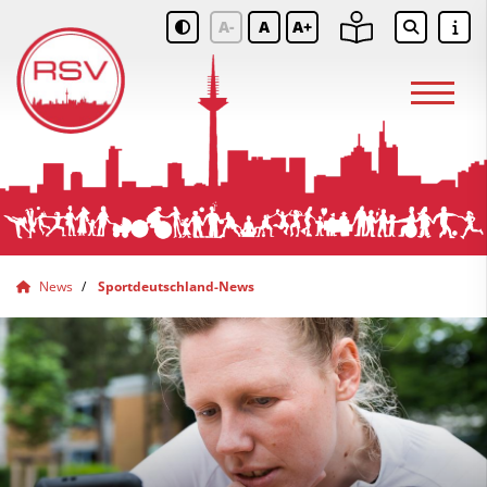
A-
A
A+
News
Sportdeutschland-News