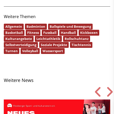
Weitere Themen
Allgemein
Badminton
Ballspiele und Bewegung
Basketball
Fitness
Fussball
Handball
Kickboxen
Kulturangebote
Leichtathletik
Rollschuhtanz
Selbstverteidigung
Soziale Projekte
Tischtennis
Turnen
Volleyball
Wassersport
Weitere News