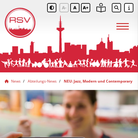
A-
A
A+
News
Abteilungs-News
NEU: Jazz, Modern und Contemporary