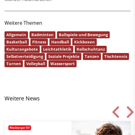
Weitere Themen
Allgemein
Badminton
Ballspiele und Bewegung
Basketball
Fitness
Handball
Kickboxen
Kulturangebote
Leichtathletik
Rollschuhtanz
Selbstverteidigung
Soziale Projekte
Tanzen
Tischtennis
Turnen
Volleyball
Wassersport
Weitere News