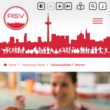
A-
A
A+
News
Abteilungs-News
Saisonauftakt 1. Herren