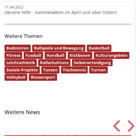
11.04.2022
Ukraine Hilfe - Sammelaktion im April und über Ostern
Weitere Themen
Badminton
Ballspiele und Bewegung
Basketball
Fitness
Fussball
Handball
Kickboxen
Kulturangebote
Leichtathletik
Rollschuhtanz
Selbstverteidigung
Soziale Projekte
Tanzen
Tischtennis
Turnen
Volleyball
Wassersport
Weitere News