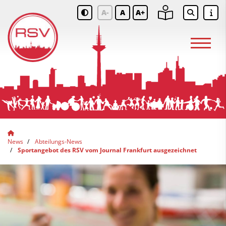
A-
A
A+
News
Abteilungs-News
Sportangebot des RSV vom Journal Frankfurt ausgezeichnet