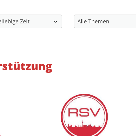
Unser Sportangebot
Sportsuche
Kulturangebote
Soziale Projekte
rstützung