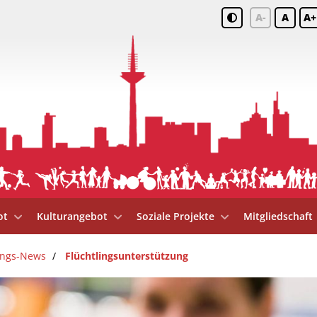
A-
A
A+
ot
Kulturangebot
Soziale Projekte
Mitgliedschaft
ungs-News
Flüchtlingsunterstützung