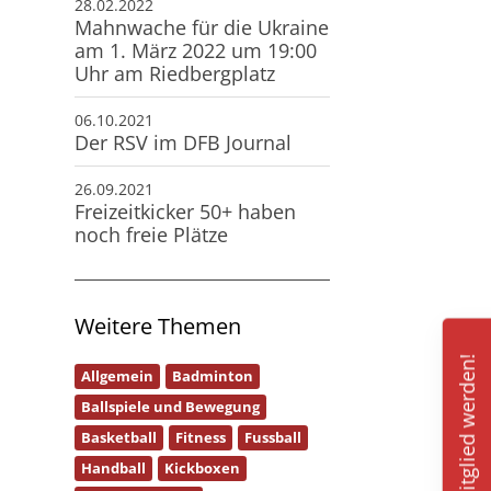
28.02.2022
Mahnwache für die Ukraine
am 1. März 2022 um 19:00
Uhr am Riedbergplatz
06.10.2021
Der RSV im DFB Journal
26.09.2021
Freizeitkicker 50+ haben
noch freie Plätze
Weitere Themen
Mitglied werden!
Allgemein
Badminton
Ballspiele und Bewegung
Basketball
Fitness
Fussball
Handball
Kickboxen