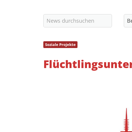
Kulturverein e.V.
Prozessionsweg 60
60438 Frankfurt am Main
vorstand@riedberger-sv.de
Soziale Projekte
Flüchtlingsunte