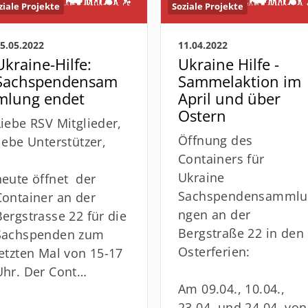
ziale Projekte
Soziale Projekte
5.05.2022
11.04.2022
Ukraine-Hilfe:
Ukraine Hilfe -
Sachspendensam
Sammelaktion im
mlung endet
April und über
Ostern
Liebe RSV Mitglieder,
Öffnung des
liebe Unterstützer,
Containers für
Ukraine
heute öffnet der
Sachspendensammlu
Container an der
ngen an der
Bergstrasse 22 für die
Bergstraße 22 in den
Sachspenden zum
Osterferien:
letzten Mal von 15-17
Uhr. Der Cont…
Am 09.04., 10.04.,
23.04. und 24.04. von