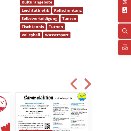
Kulturangebote
Leichtathletik
Rollschuhtanz
Selbstverteidigung
Tanzen
Tischtennis
Turnen
Volleyball
Wassersport