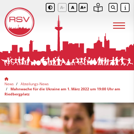
A-
A
A+
News
Abteilungs-News
Mahnwache für die Ukraine am 1. März 2022 um 19:00 Uhr am
Riedbergplatz