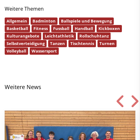
Weitere Themen
Allgemein
Badminton
Ballspiele und Bewegung
Basketball
Fitness
Fussball
Handball
Kickboxen
Kulturangebote
Leichtathletik
Rollschuhtanz
Selbstverteidigung
Tanzen
Tischtennis
Turnen
Volleyball
Wassersport
Weitere News