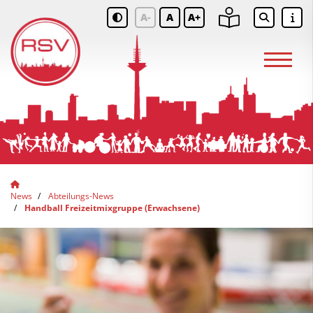
A-
A
A+
News
Abteilungs-News
Handball Freizeitmixgruppe (Erwachsene)