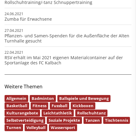
Rollschuhtraining/-tanz Schnuppertraining
24.06.2021
Zumba für Erwachsene
27.04.2021
Pflanzen- und Samen-Spenden für die Außenfläche der Alten
Turnhalle gesucht
22.04.2021
RSV erhält im Mai 2021 eigenen Materialcontainer auf der
Sportanlage des FC Kalbach
Weitere Themen
Allgemein
Badminton
Ballspiele und Bewegung
Basketball
Fitness
Fussball
Kickboxen
Kulturangebote
Leichtathletik
Rollschuhtanz
Selbstverteidigung
Soziale Projekte
Tanzen
Tischtennis
Turnen
Volleyball
Wassersport