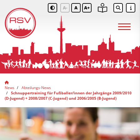
A-
A
A+
News
Abteilungs-News
Schnuppertraining für Fußballer/innen der Jahrgänge 2009/2010
(D-Jugend) + 2008/2007 (C-Jugend) und 2006/2005 (B-Jugend)