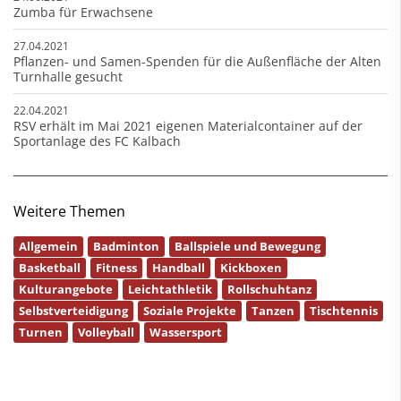
Zumba für Erwachsene
27.04.2021
Pflanzen- und Samen-Spenden für die Außenfläche der Alten
Turnhalle gesucht
22.04.2021
RSV erhält im Mai 2021 eigenen Materialcontainer auf der
Sportanlage des FC Kalbach
Weitere Themen
Allgemein
Badminton
Ballspiele und Bewegung
Basketball
Fitness
Handball
Kickboxen
Kulturangebote
Leichtathletik
Rollschuhtanz
Selbstverteidigung
Soziale Projekte
Tanzen
Tischtennis
Turnen
Volleyball
Wassersport