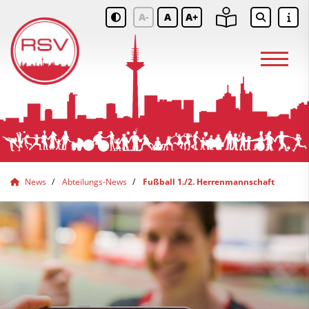
A-
A
A+
News
Abteilungs-News
Fußball 1./2. Herrenmannschaft