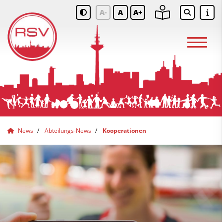
A-
A
A+
News
Abteilungs-News
Kooperationen