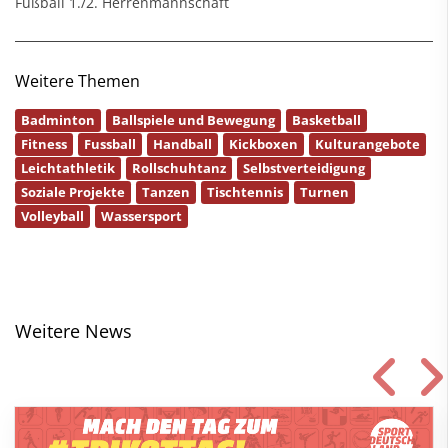
Fußball 1./2. Herrenmannschaft
Weitere Themen
Badminton
Ballspiele und Bewegung
Basketball
Fitness
Fussball
Handball
Kickboxen
Kulturangebote
Leichtathletik
Rollschuhtanz
Selbstverteidigung
Soziale Projekte
Tanzen
Tischtennis
Turnen
Volleyball
Wassersport
Weitere News