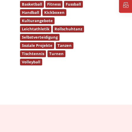
Basketball
Fitness
Fussball
Handball
Kickboxen
Kulturangebote
Leichtathletik
Rollschuhtanz
Selbstverteidigung
Soziale Projekte
Tanzen
Tischtennis
Turnen
Volleyball