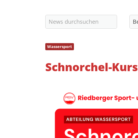
60438 Frankfurt am Main
vorstand@riedberger-sv.de
Wassersport
Schnorchel-Kurs