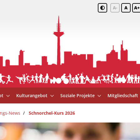
A-
A
A+
ot
Kulturangebot
Soziale Projekte
Mitgliedschaft
ungs-News
Schnorchel-Kurs 2026