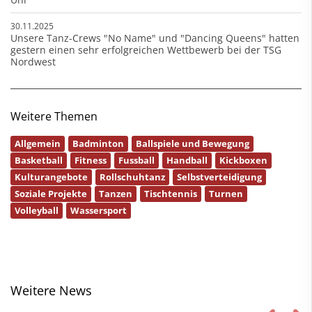
30.11.2025
Unsere Tanz-Crews "No Name" und "Dancing Queens" hatten
gestern einen sehr erfolgreichen Wettbewerb bei der TSG
Nordwest
Weitere Themen
Allgemein
Badminton
Ballspiele und Bewegung
Basketball
Fitness
Fussball
Handball
Kickboxen
Kulturangebote
Rollschuhtanz
Selbstverteidigung
Soziale Projekte
Tanzen
Tischtennis
Turnen
Volleyball
Wassersport
Weitere News