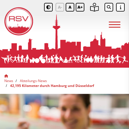
A-
A
A+
News
Abteilungs-News
42,195 Kilometer durch Hamburg und Düsseldorf